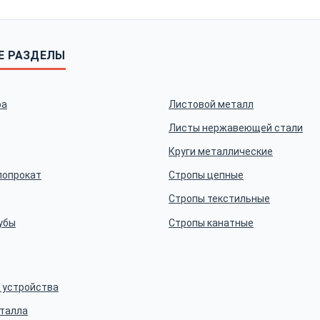
Е РАЗДЕЛЫ
ра
Листовой металл
Листы нержавеющей стали
Круги металлические
лопрокат
Стропы цепные
Стропы текстильные
убы
Стропы канатные
 устройства
еталла