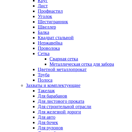
Круг
Лист
Профнастил
Уголок
Шестигранник
Швеллер
Балка
Квадрат стальной
Нержавейка
Проволока
Сетка
Сварная сетка
Металлическая сетка для забора
Цветной металлопрокат
Труба
Полоса
Захваты и комплектующие
Такелаж
Для барабанов
Для листового проката
Для строительной отрасли
Для железной дороги
Для авто
Для бочек
Для рулонов