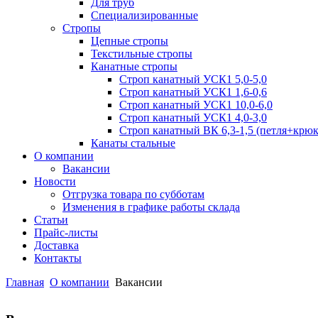
Для труб
Специализированные
Стропы
Цепные стропы
Текстильные стропы
Канатные стропы
Строп канатный УСК1 5,0-5,0
Строп канатный УСК1 1,6-0,6
Строп канатный УСК1 10,0-6,0
Строп канатный УСК1 4,0-3,0
Строп канатный ВК 6,3-1,5 (петля+крюк
Канаты стальные
О компании
Вакансии
Новости
Отгрузка товара по субботам
Изменения в графике работы склада
Статьи
Прайс-листы
Доставка
Контакты
Главная
О компании
Вакансии