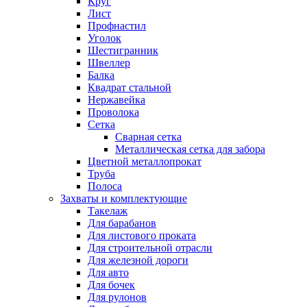
Круг
Лист
Профнастил
Уголок
Шестигранник
Швеллер
Балка
Квадрат стальной
Нержавейка
Проволока
Сетка
Сварная сетка
Металлическая сетка для забора
Цветной металлопрокат
Труба
Полоса
Захваты и комплектующие
Такелаж
Для барабанов
Для листового проката
Для строительной отрасли
Для железной дороги
Для авто
Для бочек
Для рулонов