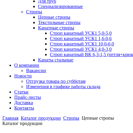
Для труб
Специализированные
Стропы
Цепные стропы
Текстильные стропы
Канатные стропы
Строп канатный УСК1 5,0-5,0
Строп канатный УСК1 1,6-0,6
Строп канатный УСК1 10,0-6,0
Строп канатный УСК1 4,0-3,0
Строп канатный ВК 6,3-1,5 (петля+крюк
Канаты стальные
О компании
Вакансии
Новости
Отгрузка товара по субботам
Изменения в графике работы склада
Статьи
Прайс-листы
Доставка
Контакты
Главная
Каталог продукции
Стропы
Цепные стропы
Каталог продукции