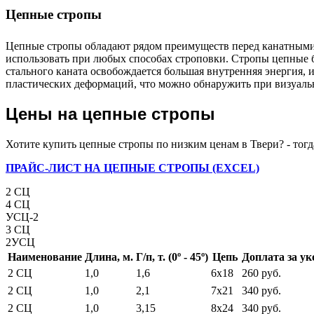
Цепные стропы
Цепные стропы обладают рядом преимуществ перед канатными и
использовать при любых способах строповки. Стропы цепные б
стального каната освобождается большая внутренняя энергия, 
пластических деформаций, что можно обнаружить при визуальн
Цены на цепные стропы
Хотите купить цепные стропы по низким ценам в Твери? - тог
ПРАЙС-ЛИСТ НА ЦЕПНЫЕ СТРОПЫ (EXCEL)
2 СЦ
4 СЦ
УСЦ-2
3 СЦ
2УСЦ
Наименование
Длина, м.
Г/п, т. (0º - 45º)
Цепь
Доплата за ук
2 СЦ
1,0
1,6
6х18
260 руб.
2 СЦ
1,0
2,1
7x21
340 руб.
2 СЦ
1,0
3,15
8x24
340 руб.