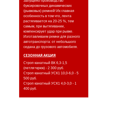
Запущено производство
буксировочных динамических
(рывковых) ремней! Их главная
особенность в том что, лента
растягивается на 20-25 %, тем
самым, при вытягивании,
компенсирует удар при рывке.
Изготавливаем ремни для разного
автотранспорта: от небольшого
седана до грузового автомобиля.
СЕЗОННАЯ АКЦИЯ
Строп канатный ВК 6,3-1,5
(петля+крюк) - 2 300 руб.
Строп канатный УСК1 10,0-6,0 - 5
500 руб.
Строп канатный УСК1 4,0-3,0 - 1
400 руб.