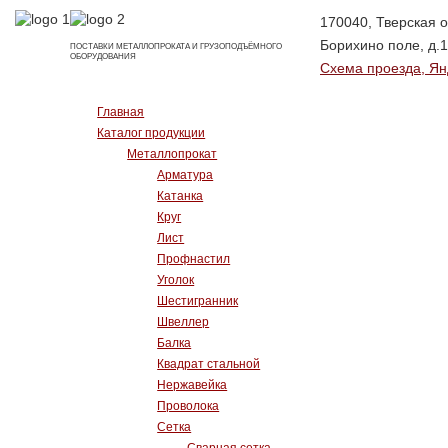
170040, Тверская об
Борихино поле, д.1
ПОСТАВКИ МЕТАЛЛОПРОКАТА И ГРУЗОПОДЪЁМНОГО
ОБОРУДОВАНИЯ
Схема проезда, Ян
Главная
Каталог продукции
Металлопрокат
Арматура
Катанка
Круг
Лист
Профнастил
Уголок
Шестигранник
Швеллер
Балка
Квадрат стальной
Нержавейка
Проволока
Сетка