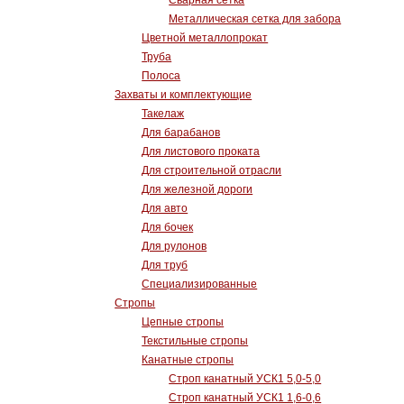
Сварная сетка
Металлическая сетка для забора
Цветной металлопрокат
Труба
Полоса
Захваты и комплектующие
Такелаж
Для барабанов
Для листового проката
Для строительной отрасли
Для железной дороги
Для авто
Для бочек
Для рулонов
Для труб
Специализированные
Стропы
Цепные стропы
Текстильные стропы
Канатные стропы
Строп канатный УСК1 5,0-5,0
Строп канатный УСК1 1,6-0,6