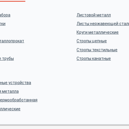
абора
Листовой металл
тки
Листы нержавеющей стал
Круги металлические
таллопрокат
Стропы цепные
Стропы текстильные
 трубы
Стропы канатные
тные устройства
я металла
термообработанная
аллические