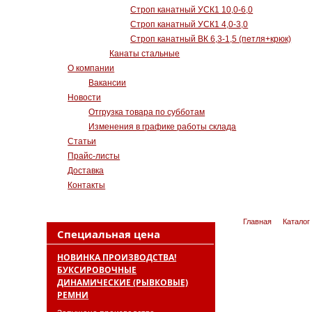
Строп канатный УСК1 10,0-6,0
Строп канатный УСК1 4,0-3,0
Строп канатный ВК 6,3-1,5 (петля+крюк)
Канаты стальные
О компании
Вакансии
Новости
Отгрузка товара по субботам
Изменения в графике работы склада
Статьи
Прайс-листы
Доставка
Контакты
Главная
Каталог
Специальная цена
НОВИНКА ПРОИЗВОДСТВА!
БУКСИРОВОЧНЫЕ
ДИНАМИЧЕСКИЕ (РЫВКОВЫЕ)
РЕМНИ