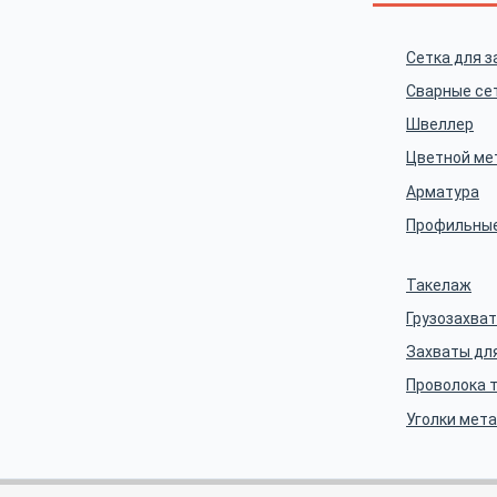
Сетка для з
Сварные се
Швеллер
Цветной ме
Арматура
Профильные
Такелаж
Грузозахва
Захваты дл
Проволока 
Уголки мет